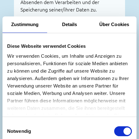
Absenden dem Verarbeiten und der
Speicherung seiner/ihrer Daten zu.
Verwendete Tools und Applikationen
Zustimmung
Details
Über Cookies
a. Wir verwenden eventuell
Google
Analytics
, dabei handelt es sich um einen
Webanalysedienst der Google Inc., 1600
Diese Webseite verwendet Cookies
Amphitheatre Parkway, Mountain View, CA
Wir verwenden Cookies, um Inhalte und Anzeigen zu
94043, USA. Dieser Dienst verwendet
personalisieren, Funktionen für soziale Medien anbieten
Cookies, deren Funktionalität bereits zuvor
zu können und die Zugriffe auf unsere Website zu
ausführlich dargelegt wurde. Die durch
analysieren. Außerdem geben wir Informationen zu Ihrer
diese Cookies erzeugten Informationen
Verwendung unserer Website an unsere Partner für
über Ihre Benutzung dieser Website werden
soziale Medien, Werbung und Analysen weiter. Unsere
in der Regel an einen Server von Google
Partner führen diese Informationen möglicherweise mit
übertragen und dort gespeichert.
weiteren Daten zusammen, die Sie ihnen bereitgestellt
In unserem Auftrag benutzt Google diese
haben oder die sie im Rahmen Ihrer Nutzung der Dienste
Informationen, um Ihre Nutzung unserer
gesammelt haben.
E
Website auszuwerten, um Reports über die
Notwendig
i
Websiteaktivitäten zusammenzustellen und
n